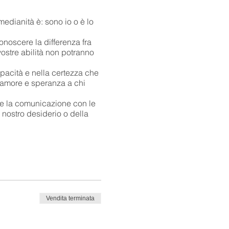
medianità è: sono io o è lo
noscere la differenza fra
vostre abilità non potranno
capacità e nella certezza che
, amore e speranza a chi
e la comunicazione con le
 nostro desiderio o della
esto comporta, questo è il
al mondo. La sua
icabili.
rsone cosa sia la vera
 il sorriso nel cuore di
Vendita terminata