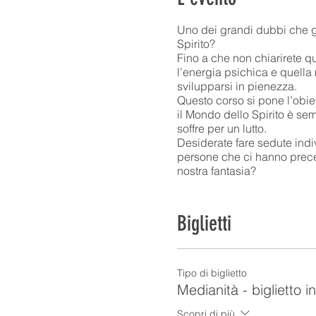
Uno dei grandi dubbi che gli
Spirito?
Fino a che non chiarirete 
l’energia psichica e quella 
svilupparsi in pienezza.
Questo corso si pone l’obiet
il Mondo dello Spirito è sem
soffre per un lutto.
Desiderate fare sedute ind
persone che ci hanno preced
nostra fantasia?
Se il vostro obiettivo è ess
corso per voi.
Vi stupirete dei vostri progr
Biglietti
Chris Drew, insegnante dell
professionalità unita al gr
Le sue dimostrazioni nei mag
medianità, hanno fatto compre
Tipo di biglietto
molti…
Medianità - biglietto i
Scopri di più