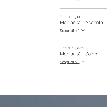
Al termine del corso verrà ri
Un’opportunità da non perd
Tipo di biglietto
Medianità - Acconto
Il biglietto comprende la pa
presso il Palace Grand Hot
Scopri di più
Per pagamenti con bonifico 
Tipo di biglietto
Medianità - Saldo
Scopri di più