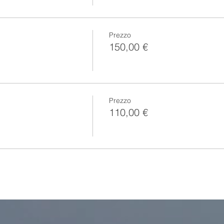
lasciato un certificato di partecipazione.
ere !
Prezzo
150,00 €
rtecipazione alla Dimostrazione Pubblica di Medianità, tradotta 
el Varese, Sabato 21 Maggio 2022 alle ore 20.30
bancario si prega di scrivere a info@dream-eventi.it
Prezzo
110,00 €