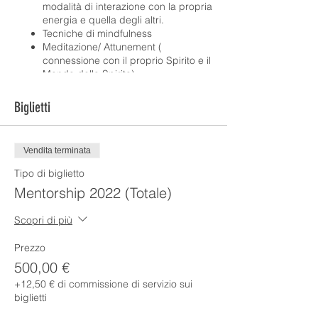
modalità di interazione con la propria
energia e quella degli altri.
Tecniche di mindfulness
Meditazione/ Attunement (
connessione con il proprio Spirito e il
Mondo dello Spirito)
Identificazione e perfezionamento
delle abilità psichiche ( lettura
Biglietti
dell’aura e degli strumenti di
attivazione dei processi psichici (
CARTE, COLORI, MUSICA, ETC)
Vendita terminata
Il medium e lo Spirito (medianità
spirituale attiva e passiva)
Tipo di biglietto
Accenni di medianità fisica, fenomeni
Mentorship 2022 (Totale)
paranormali , ricerca persone
scomparse.
Scopri di più
Le sedute private e la dimostrazione
pubblica di medianità spirituale
Prezzo
La presenza dello Spirito nella nostra
vita
500,00 €
Scrittura , disegno e discorso
+12,50 € di commissione di servizio sui
ispirato.
biglietti
Sessioni su argomenti specifici con
vari insegnanti dell’Arthur Findlay