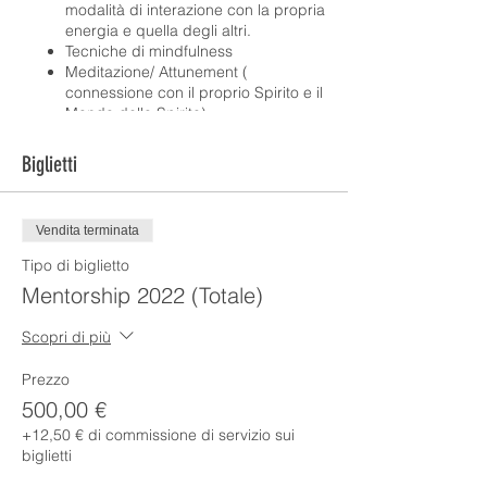
modalità di interazione con la propria
energia e quella degli altri.
Tecniche di mindfulness
Meditazione/ Attunement (
connessione con il proprio Spirito e il
Mondo dello Spirito)
Identificazione e perfezionamento
delle abilità psichiche ( lettura
Biglietti
dell’aura e degli strumenti di
attivazione dei processi psichici (
CARTE, COLORI, MUSICA, ETC)
Vendita terminata
Il medium e lo Spirito (medianità
spirituale attiva e passiva)
Tipo di biglietto
Accenni di medianità fisica, fenomeni
Mentorship 2022 (Totale)
paranormali , ricerca persone
scomparse.
Scopri di più
Le sedute private e la dimostrazione
pubblica di medianità spirituale
Prezzo
La presenza dello Spirito nella nostra
vita
500,00 €
Scrittura , disegno e discorso
+12,50 € di commissione di servizio sui
ispirato.
biglietti
Sessioni su argomenti specifici con
vari insegnanti dell’Arthur Findlay